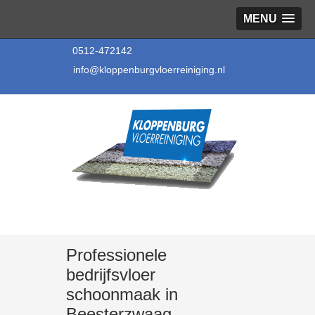
MENU
0512-472142
info@kloppenburgvloerreiniging.nl
Professionele
bedrijfsvloer
schoonmaak in
Beesterzwaag