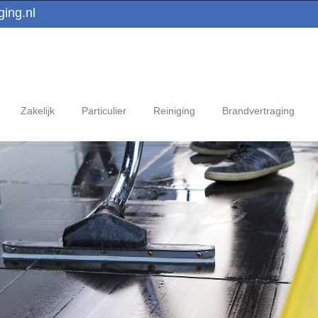
ing.nl
Zakelijk
Particulier
Reiniging
Brandvertraging