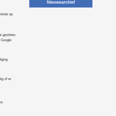
Nieuwsarchief
ntrole op
e gesloten.
e Google
iging
ig of er
ns