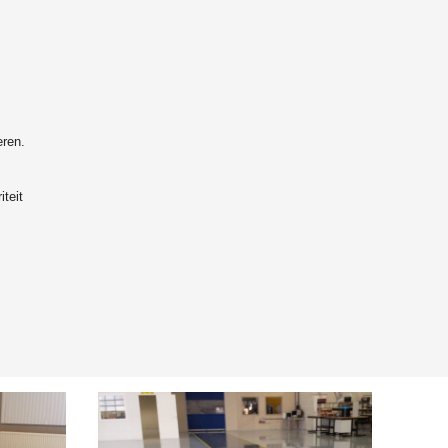
eren.
iteit