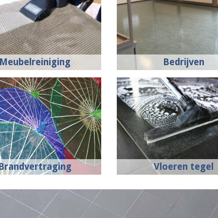
Meubelreiniging
Bedrijven
Brandvertraging
Vloeren tegel