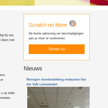
Scratch no More
De beste oplossing om beschadigingen
ig bij ons
aan je vloer te voorkomen.
al doen met
Bestel nu
Nieuws
deze
Reinigen vloerbedekking restaurant Van
 er
der Valk Leeuwarden
 u op ieder
bonnees.