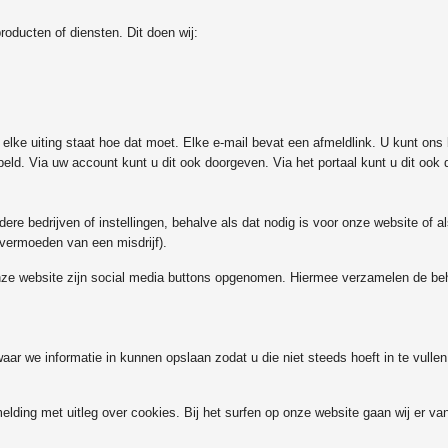
roducten of diensten. Dit doen wij:
ke uiting staat hoe dat moet. Elke e-mail bevat een afmeldlink. U kunt ons
beld. Via uw account kunt u dit ook doorgeven. Via het portaal kunt u dit ook
bedrijven of instellingen, behalve als dat nodig is voor onze website of als
en vermoeden van een misdrijf).
onze website zijn social media buttons opgenomen. Hiermee verzamelen de be
aar we informatie in kunnen opslaan zodat u die niet steeds hoeft in te vulle
lding met uitleg over cookies. Bij het surfen op onze website gaan wij er van