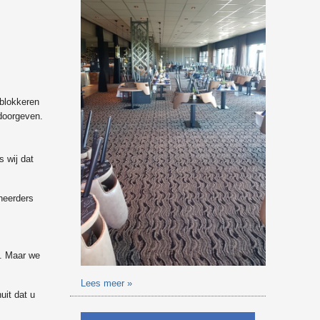
 blokkeren
 doorgeven.
 wij dat
heerders
n. Maar we
Lees meer »
uit dat u