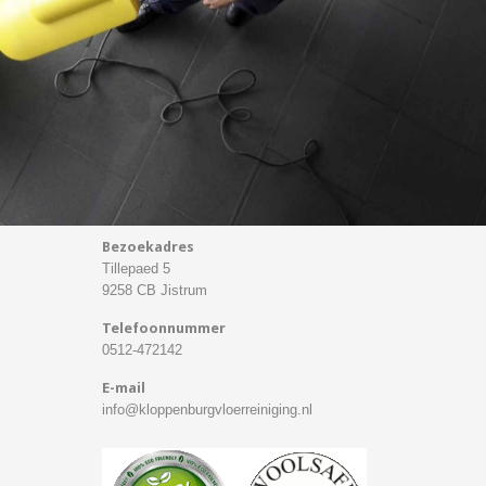
Bezoekadres
Tillepaed 5
9258 CB Jistrum
Telefoonnummer
0512-472142
E-mail
info@kloppenburgvloerreiniging.nl