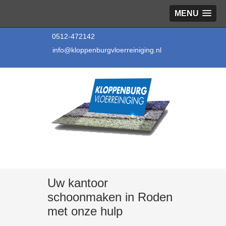
MENU
0512-472142
info@kloppenburgvloerreiniging.nl
Uw kantoor
schoonmaken in Roden
met onze hulp