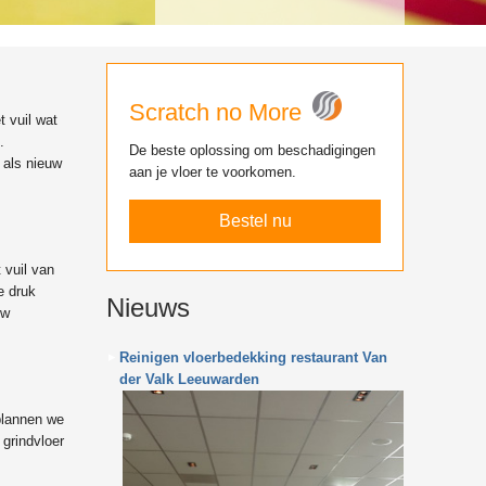
Scratch no More
t vuil wat
.
De beste oplossing om beschadigingen
 als nieuw
aan je vloer te voorkomen.
Bestel nu
 vuil van
e druk
Nieuws
uw
Reinigen vloerbedekking restaurant Van
der Valk Leeuwarden
plannen we
grindvloer