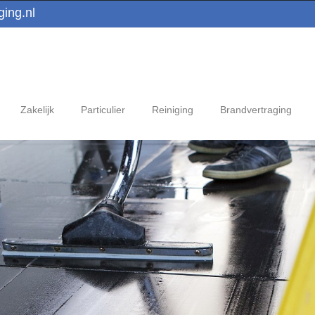
ing.nl
Zakelijk
Particulier
Reiniging
Brandvertraging