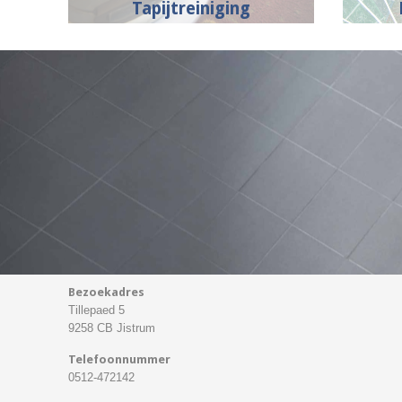
Tapijtreiniging
Bezoekadres
Tillepaed 5
9258 CB Jistrum
Telefoonnummer
0512-472142