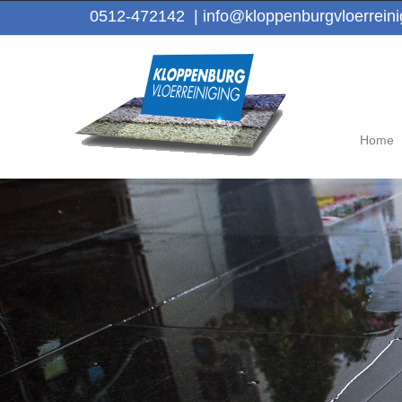
0512-472142
|
info@kloppenburgvloerreinig
Home