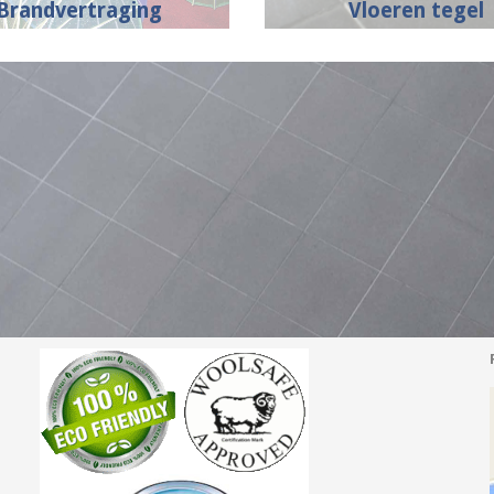
Brandvertraging
Vloeren tegel