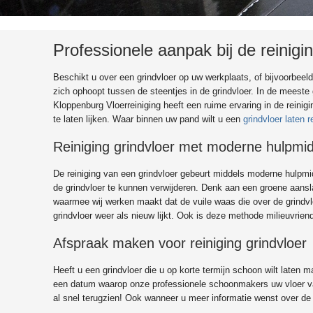
Professionele aanpak bij de reinigi
Beschikt u over een grindvloer op uw werkplaats, of bijvoorbeeld 
zich ophoopt tussen de steentjes in de grindvloer. In de meeste g
Kloppenburg Vloerreiniging heeft een ruime ervaring in de reinig
te laten lijken. Waar binnen uw pand wilt u een
grindvloer laten r
Reiniging grindvloer met moderne hulpmi
De reiniging van een grindvloer gebeurt middels moderne hulpmi
de grindvloer te kunnen verwijderen. Denk aan een groene aansl
waarmee wij werken maakt dat de vuile waas die over de grindvlo
grindvloer weer als nieuw lijkt. Ook is deze methode milieuvri
Afspraak maken voor reiniging grindvloer
Heeft u een grindvloer die u op korte termijn schoon wilt late
een datum waarop onze professionele schoonmakers uw vloer van 
al snel terugzien! Ook wanneer u meer informatie wenst over d