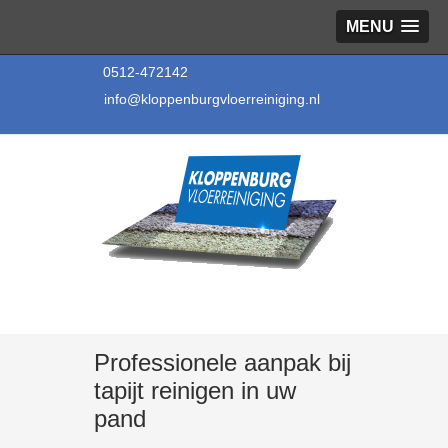
MENU
0512-472142
info@kloppenburgvloerreiniging.nl
Professionele aanpak bij
tapijt reinigen in uw
pand