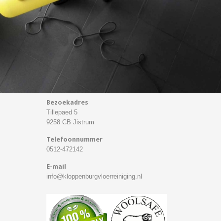
Bezoekadres
Tillepaed 5
9258 CB Jistrum
Telefoonnummer
0512-472142
E-mail
info@kloppenburgvloerreiniging.nl