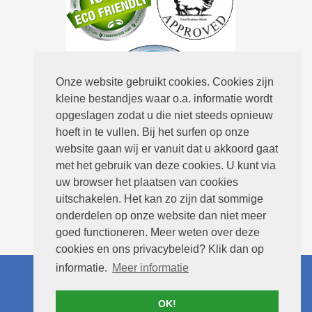
Onze website gebruikt cookies. Cookies zijn
kleine bestandjes waar o.a. informatie wordt
opgeslagen zodat u die niet steeds opnieuw
hoeft in te vullen. Bij het surfen op onze
Routebeschrijving
website gaan wij er vanuit dat u akkoord gaat
met het gebruik van deze cookies. U kunt via
uw browser het plaatsen van cookies
uitschakelen. Het kan zo zijn dat sommige
onderdelen op onze website dan niet meer
goed functioneren. Meer weten over deze
cookies en ons privacybeleid? Klik dan op
informatie.
Meer informatie
© 2026 Kloppenburg Vloerreiniging -
Ontwerp:
Site Online
-
Privacyverklaring
-
Disclaimer
-
Sitemap
-
Contact
- Tapijt
OK!