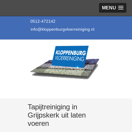
MENU
0512-472142
info@kloppenburgvloerreiniging.nl
Tapijtreiniging in
Grijpskerk uit laten
voeren