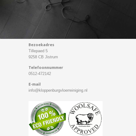
Bezoekadres
Tillepaed 5
9258 CB Jistrum
Telefoonnummer
0512-472142
E-mail
info@kloppenburgvloerreiniging.nl